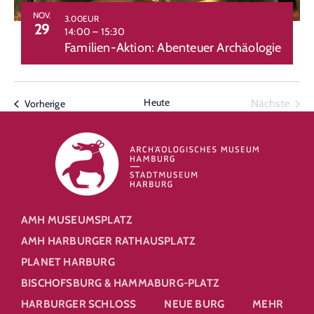
NOV.
3.00EUR
29
14:00
–
15:30
Familien-Aktion: Abenteuer Archäologie
Heute
Vera
Veranstaltungen
Nächste
Vorherige
AMH MUSEUMSPLATZ
AMH HARBURGER RATHAUSPLATZ
PLANET HARBURG
BISCHOFSBURG & HAMMABURG-PLATZ
HARBURGER SCHLOSS
NEUE BURG
MEHR