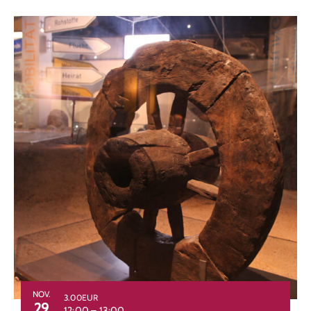
NOV.
3.00EUR
29
12:00
–
13:00