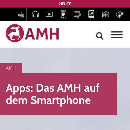
HEUTE
AMH
Apps: Das AMH auf
dem Smartphone