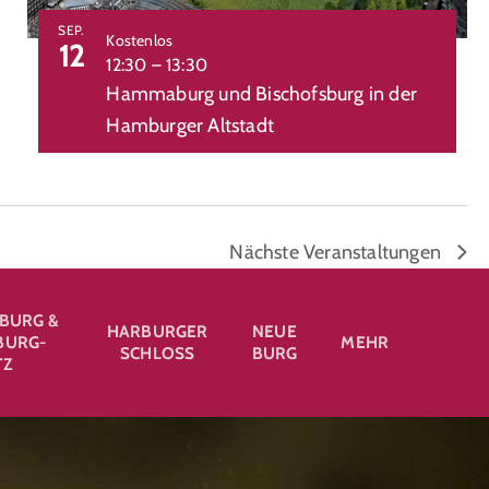
SEP.
Kostenlos
12
12:30
–
13:30
Hammaburg und Bischofsburg in der
Hamburger Altstadt
Nächste
Veranstaltungen
BURG &
HARBURGER
NEUE
URG-
MEHR
SCHLOSS
BURG
TZ