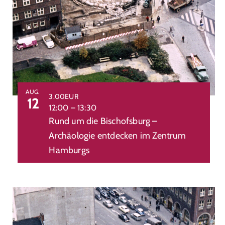
AUG.
3.00EUR
12
12:00
–
13:30
Rund um die Bischofsburg –
Archäologie entdecken im Zentrum
Hamburgs