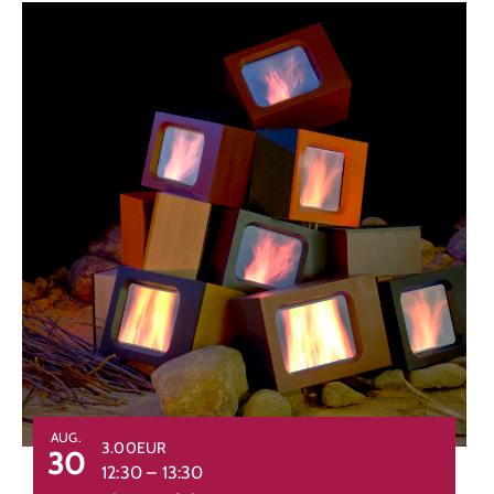
AUG.
3.00EUR
30
12:30
–
13:30