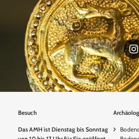
Besuch
Archäolog
Das AMH ist Dienstag bis Sonntag
Boden
von 10 bis 17 Uhr für Sie geöffnet.
Bodend