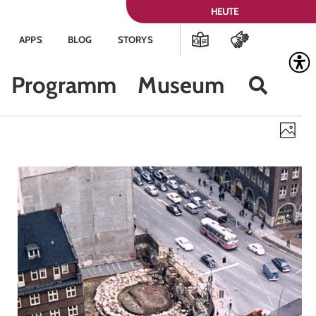
HEUTE
APPS
BLOG
STORYS
Programm
Museum
Ans
Ve
Foto
Nav
An
Na