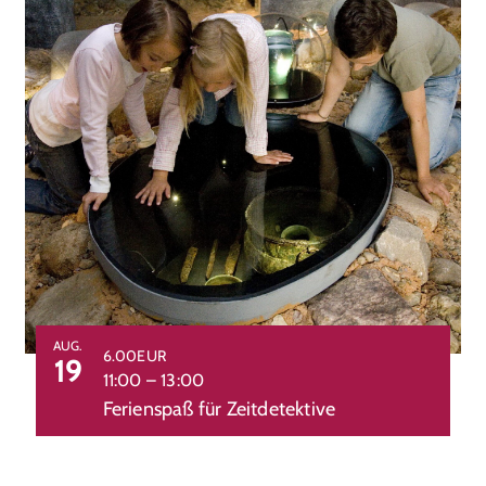
AUG.
6.00EUR
19
11:00
–
13:00
Ferienspaß für Zeitdetektive