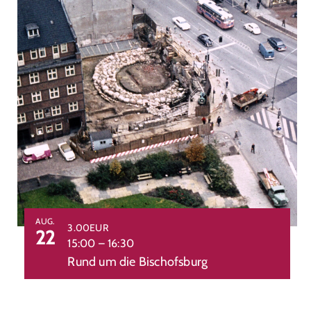
AUG.
3.00EUR
22
15:00
–
16:30
Rund um die Bischofsburg