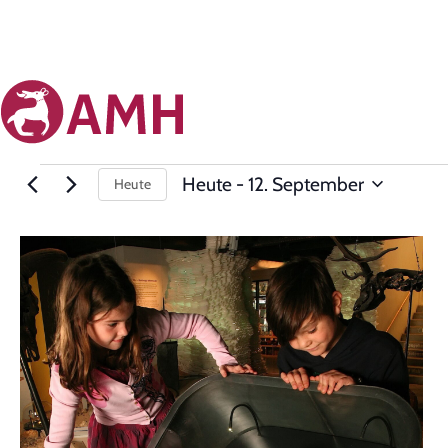
Heute
 - 
12. September
Heute
Datum
auswählen.
List
of
events
in
Photo