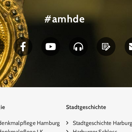
#amhde
ie
Stadtgeschichte
denkmalpflege Hamburg
Stadtgeschichte Harbur
enkmalpflege LK
Harburger Schloss