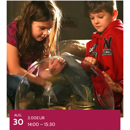
AUG.
3.00EUR
30
14:00
–
15:30