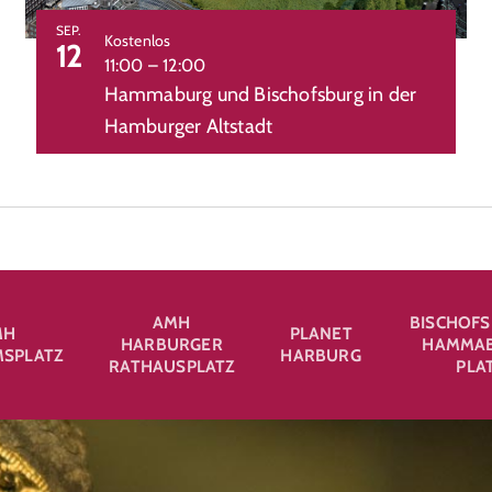
SEP.
Kostenlos
12
11:00
–
12:00
Hammaburg und Bischofsburg in der
Hamburger Altstadt
AMH
BISCHOFS
MH
PLANET
HARBURGER
HAMMAB
SPLATZ
HARBURG
RATHAUSPLATZ
PLA