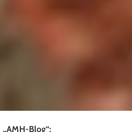
„AMH-Blog“: