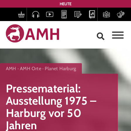
HEUTE
AMH
AMH Orte
Planet Harburg
Pressematerial:
Ausstellung 1975 –
Harburg vor 50
Jahren