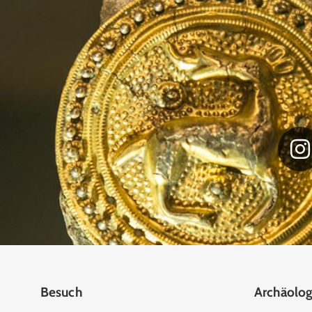
Besuch
Archäolog