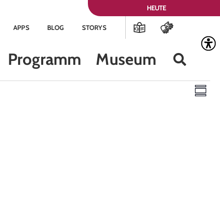
HEUTE
APPS
BLOG
STORYS
Programm
Museum
Ans
Ve
Zusam
Nav
An
Na