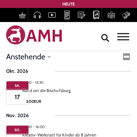
HEUTE
Ans
Ve
Anstehende
Zusa
Datum
Nav
An
auswählen.
Okt. 2026
Na
12:00
-
13:30
SA.
Rund um die Bischofsburg
17
3.00EUR
Nov. 2026
14:00
-
16:00
SO.
Kreativ-Werkstatt für Kinder ab 8 Jahren