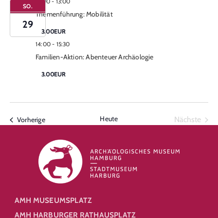
12:00
-
13:00
SO.
Themenführung: Mobilität
29
3.00EUR
14:00
-
15:30
Familien-Aktion: Abenteuer Archäologie
3.00EUR
Heute
Vera
Veranstaltungen
Nächste
Vorherige
AMH MUSEUMSPLATZ
AMH HARBURGER RATHAUSPLATZ