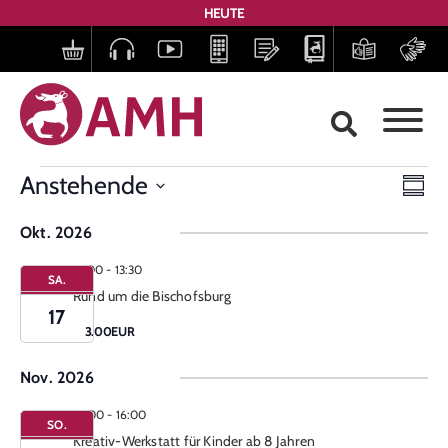
HEUTE
Ans
Ve
Anstehende
Zusa
Datum
Nav
An
auswählen.
Okt. 2026
Na
12:00
-
13:30
SA.
Rund um die Bischofsburg
17
3.00EUR
Nov. 2026
14:00
-
16:00
SO.
Kreativ-Werkstatt für Kinder ab 8 Jahren