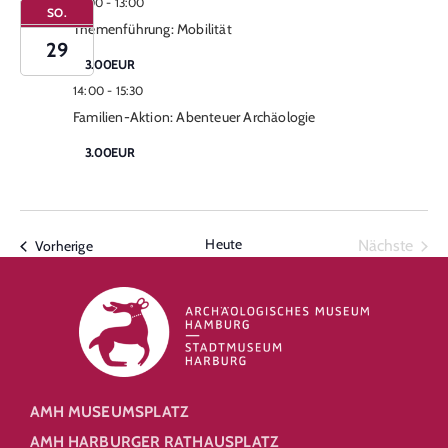
12:00
-
13:00
SO.
Themenführung: Mobilität
29
3.00EUR
14:00
-
15:30
Familien-Aktion: Abenteuer Archäologie
3.00EUR
Heute
Vera
Veranstaltungen
Nächste
Vorherige
AMH MUSEUMSPLATZ
AMH HARBURGER RATHAUSPLATZ