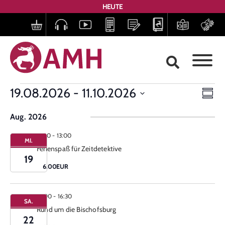
HEUTE
Ans
Ve
19.08.2026
 - 
11.10.2026
Zusa
Datum
Nav
An
auswählen.
Aug. 2026
Na
11:00
-
13:00
MI.
Ferienspaß für Zeitdetektive
19
6.00EUR
15:00
-
16:30
SA.
Rund um die Bischofsburg
22