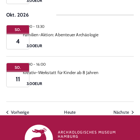
3.00EUR
Okt. 2026
12:00
-
13:30
SO.
Familien-Aktion: Abenteuer Archäologie
4
3.00EUR
14:00
-
16:00
SO.
Kreativ-Werkstatt für Kinder ab 8 Jahren
11
3.00EUR
Veranstaltungen
Veran
Vorherige
Heute
Nächste