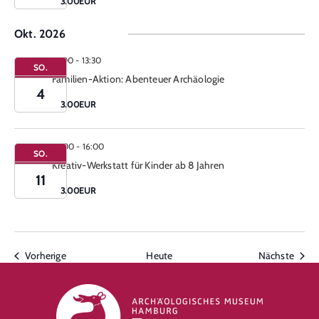
3.00EUR
Okt. 2026
12:00
-
13:30
SO.
Familien-Aktion: Abenteuer Archäologie
4
3.00EUR
14:00
-
16:00
SO.
Kreativ-Werkstatt für Kinder ab 8 Jahren
11
3.00EUR
Veranstaltungen
Veran
Vorherige
Heute
Nächste