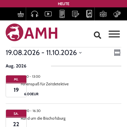
HEUTE
Ans
Ve
19.08.2026
 - 
11.10.2026
Zusa
Datum
Nav
An
auswählen.
Aug. 2026
Na
11:00
-
13:00
MI.
Ferienspaß für Zeitdetektive
19
6.00EUR
15:00
-
16:30
SA.
Rund um die Bischofsburg
22