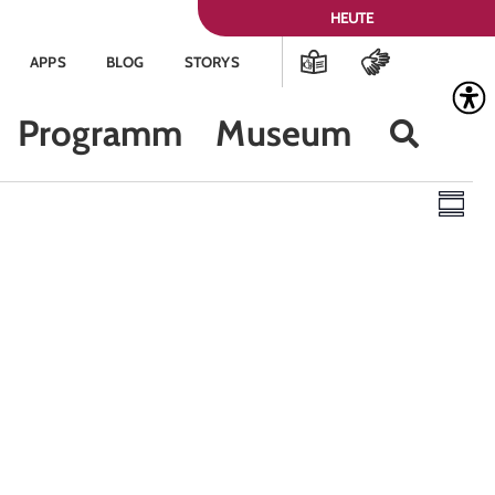
HEUTE
APPS
BLOG
STORYS
Programm
Museum
Ans
Ve
Zusam
Nav
An
Na