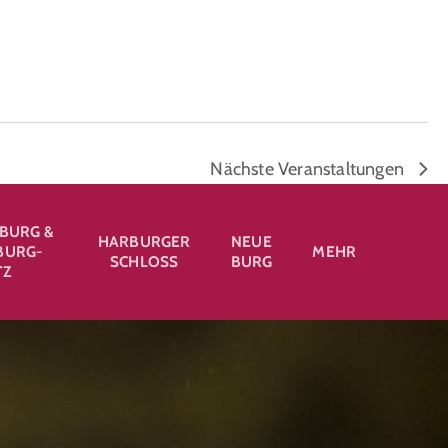
Nächste
Veranstaltungen
BURG &
HARBURGER
NEUE
URG-
MEHR
SCHLOSS
BURG
TZ