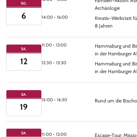
Familien-Aktion: Ab
SO.
Archäologie
6
14:00
-
16:00
Kreativ-Werkstatt fü
8 Jahren
11:00
-
12:00
Hammaburg und Bi
SA.
in der Hamburger Al
12
12:30
-
13:30
Hammaburg und Bi
in der Hamburger Al
SA.
15:00
-
16:30
Rund um die Bischo
19
SA.
11:00
-
12:00
Escape-Tour: Missi