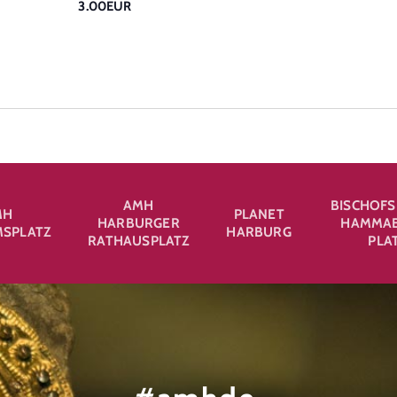
3.00EUR
AMH
BISCHOFS
MH
PLANET
HARBURGER
HAMMAB
SPLATZ
HARBURG
RATHAUSPLATZ
PLA