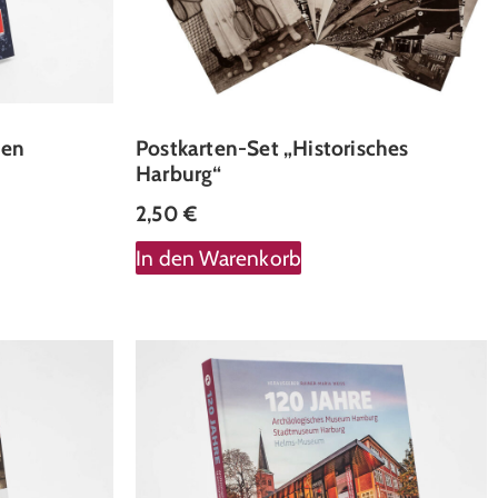
fen
Postkarten-Set „Historisches
Harburg“
2,50
€
In den Warenkorb