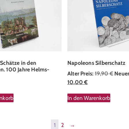
Schätze in den
Napoleons Silberschatz
. 100 Jahre Helms-
Alter Preis:
19,90
€
Neuer 
10,00
€
enkorb
In den Warenkorb
1
2
→