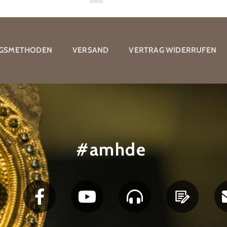
GSMETHODEN
VERSAND
VERTRAG WIDERRUFEN
#amhde