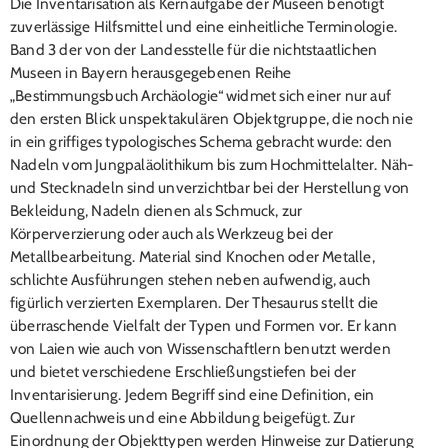
Die Inventarisation als Kernaufgabe der Museen benötigt
zuverlässige Hilfsmittel und eine einheitliche Terminologie.
Band 3 der von der Landesstelle für die nichtstaatlichen
Museen in Bayern herausgegebenen Reihe
„Bestimmungsbuch Archäologie“ widmet sich einer nur auf
den ersten Blick unspektakulären Objektgruppe, die noch nie
in ein griffiges typologisches Schema gebracht wurde: den
Nadeln vom Jungpaläolithikum bis zum Hochmittelalter. Näh-
und Stecknadeln sind unverzichtbar bei der Herstellung von
Bekleidung, Nadeln dienen als Schmuck, zur
Körperverzierung oder auch als Werkzeug bei der
Metallbearbeitung. Material sind Knochen oder Metalle,
schlichte Ausführungen stehen neben aufwendig, auch
figürlich verzierten Exemplaren. Der Thesaurus stellt die
überraschende Vielfalt der Typen und Formen vor. Er kann
von Laien wie auch von Wissenschaftlern benutzt werden
und bietet verschiedene Erschließungstiefen bei der
Inventarisierung. Jedem Begriff sind eine Definition, ein
Quellennachweis und eine Abbildung beigefügt. Zur
Einordnung der Objekttypen werden Hinweise zur Datierung