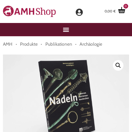
0
0,00
€
·
·
·
AMH
Produkte
Publikationen
Archäologie