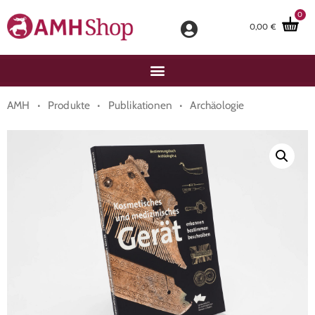
0
0,00
€
·
·
·
AMH
Produkte
Publikationen
Archäologie