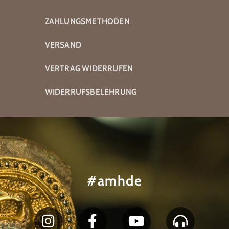
ZAHLUNGSMETHODEN
VERSAND
VERTRAG WIDERRUFEN
WIDERRUFSBELEHRUNG
#amhde