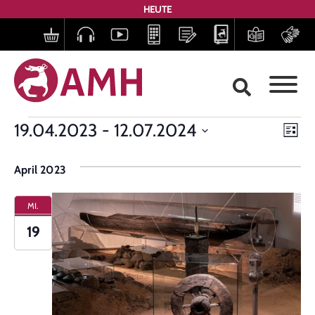
HEUTE
Ans
Ve
19.04.2023
 - 
12.07.2024
Liste
Datum
Nav
An
wählen.
April 2023
Na
MI.
19