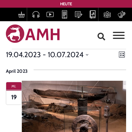
HEUTE
Ans
Ve
19.04.2023
 - 
10.07.2024
Liste
Datum
Nav
An
wählen.
April 2023
Na
MI.
19