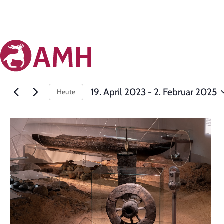
19. April 2023
 - 
2. Februar 2025
Heute
Datum
auswählen.
List
of
events
in
Photo