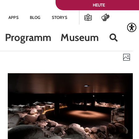
HEUTE
APPS
BLOG
STORYS
Programm
Museum
Ans
Ve
Foto
Nav
An
Na