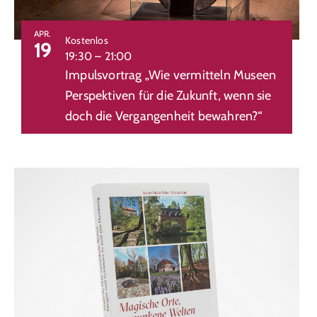
View
APR.
Kostenlos
19
19:30
–
21:00
Impulsvortrag „Wie vermitteln Museen
Perspektiven für die Zukunft, wenn sie
doch die Vergangenheit bewahren?“