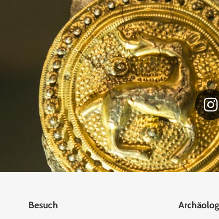
Besuch
Archäolog