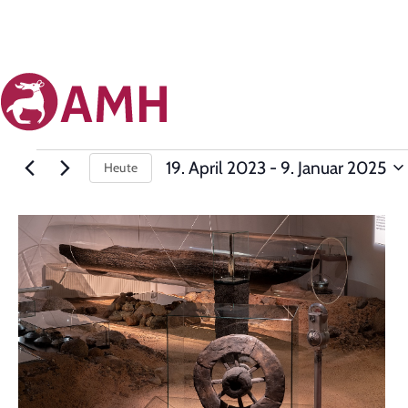
19. April 2023
 - 
9. Januar 2025
Heute
Datum
auswählen.
List
of
events
in
Photo