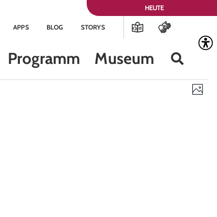
HEUTE
APPS
BLOG
STORYS
Programm
Museum
Ans
Ve
Foto
Nav
An
Na