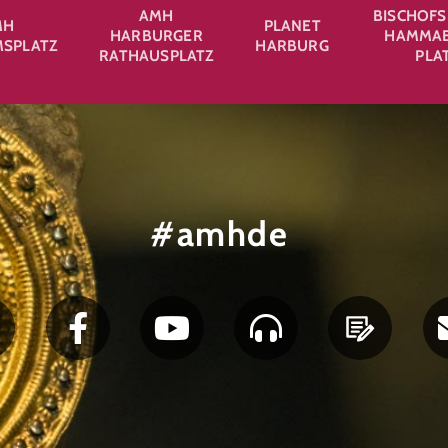
AMH
BISCHOFS
MH
PLANET
HARBURGER
HAMMAB
SPLATZ
HARBURG
RATHAUSPLATZ
PLA
#amhde