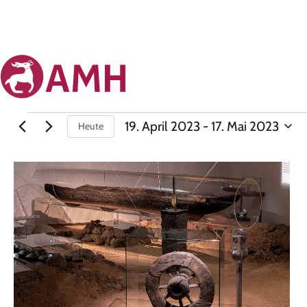
19. April 2023
 - 
17. Mai 2023
Heute
Datum
auswählen.
List
of
events
in
Photo