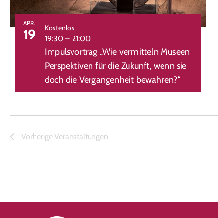
View
APR.
Kostenlos
19
19:30
–
21:00
Impulsvortrag „Wie vermitteln Museen
Perspektiven für die Zukunft, wenn sie
doch die Vergangenheit bewahren?“
Vorherige
Veranstaltungen