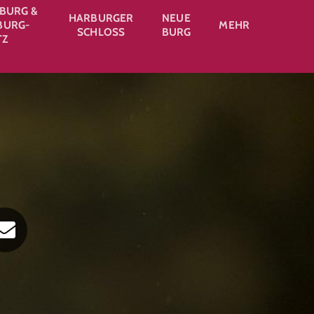
BURG &
HARBURGER
NEUE
URG-
MEHR
SCHLOSS
BURG
TZ