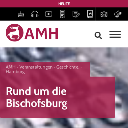
HEUTE
AMH
Veranstaltungen
Geschichte
,
Hamburg
Rund um die
Bischofsburg